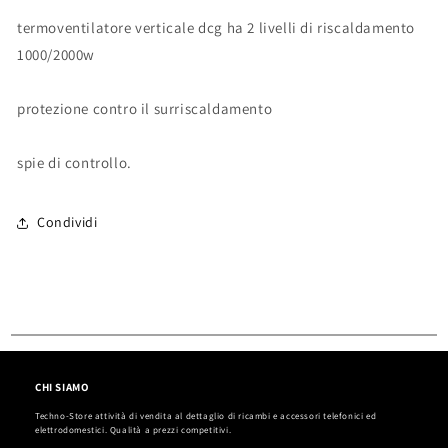
termoventilatore verticale dcg ha 2 livelli di riscaldamento
1000/2000w
protezione contro il surriscaldamento
spie di controllo.
Condividi
CHI SIAMO
Techno-Store attività di vendita al dettaglio di ricambi e accessori telefonici ed
elettrodomestici. Qualità a prezzi competitivi.