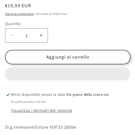
Prezzo
€19,99 EUR
di
Spese di spedizione
calcolate al check-out.
listino
Quantità
Diminuisci
Aumenta
quantità
quantità
per
per
Termoventilatore
Termoventilatore
Aggiungi al carrello
Verticale
Verticale
–
–
HL9733
HL9733
Ritiro disponibile presso la sede
Via piano della croce snc
Di solito pronto in 24 ore
Visualizza i dettagli del negozio
Dcg termoventilatore hl9733 2000w