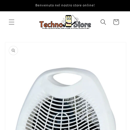
Vai
Benvenuto nel nostro store online!
direttamente
ai contenuti
Carrello
Passa alle
informazioni
sul prodotto