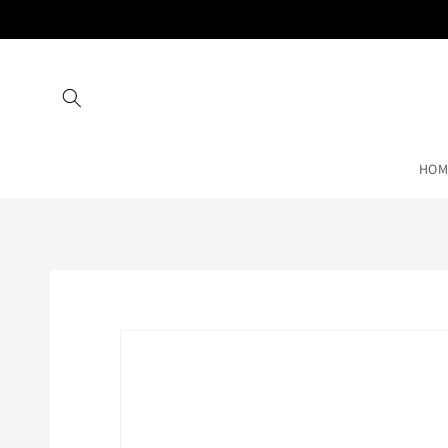
Vai
direttamente
ai contenuti
HOM
Passa alle
informazioni
sul prodotto