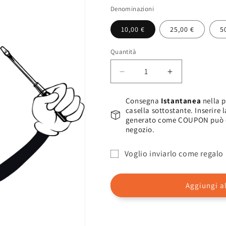
listino
Denominazioni
10,00 €
25,00 €
5
Quantità
Diminuisci
Aumenta
quantità
quantità
per
per
Consegna
Istantanea
nella p
BUONO
BUONO
casella sottostante. Inserire 
REGALO
REGALO
generato come COUPON può ess
DIGITALE
DIGITALE
negozio.
Voglio inviarlo come regalo
Modulo
destinatario
Aggiungi al
del
buono
regalo