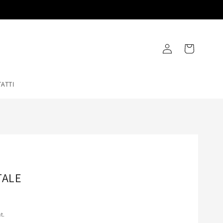
Accedi
Carrello
ATTI
TALE
t.