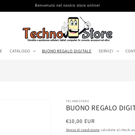
Benvenuto nel nostro store online!
E
CATALOGO
BUONO REGALO DIGITALE
SERVIZI
CONT
TECHNOSTORE
BUONO REGALO DIGI
Prezzo
€10,00 EUR
di
Spese di spedizione
calcolate al check-ou