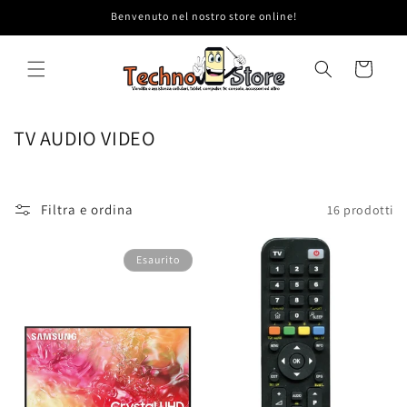
Vai
Benvenuto nel nostro store online!
direttamente
ai contenuti
Carrello
C
TV AUDIO VIDEO
o
l
l
Filtra e ordina
16 prodotti
e
z
Esaurito
i
o
n
e
: