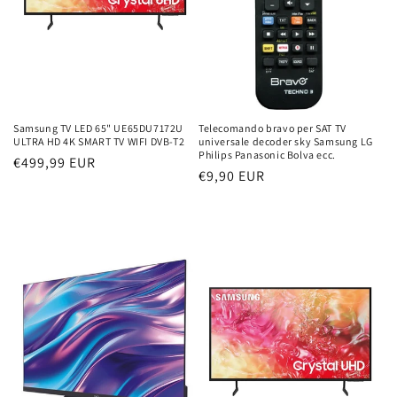
Samsung TV LED 65" UE65DU7172U
Telecomando bravo per SAT TV
ULTRA HD 4K SMART TV WIFI DVB-T2
universale decoder sky Samsung LG
Philips Panasonic Bolva ecc.
Prezzo
€499,99 EUR
Prezzo
€9,90 EUR
di
di
listino
listino