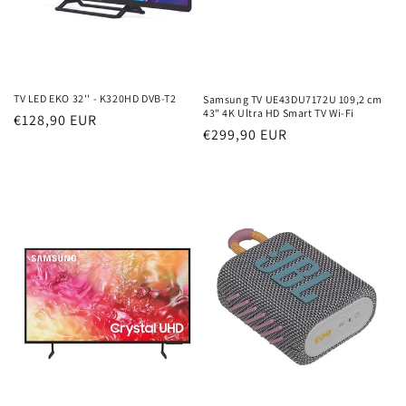
TV LED EKO 32'' - K320HD DVB-T2
Samsung TV UE43DU7172U 109,2 cm
43" 4K Ultra HD Smart TV Wi-Fi
Prezzo
€128,90 EUR
Prezzo
€299,90 EUR
di
di
listino
listino