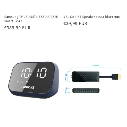
Samsung TV LED 55" UE55DU7172U
JBL Go 3 BT Speaker cassa bluethoot
smart TV 4K
Prezzo
€39,99 EUR
Prezzo
€389,99 EUR
di
di
listino
listino