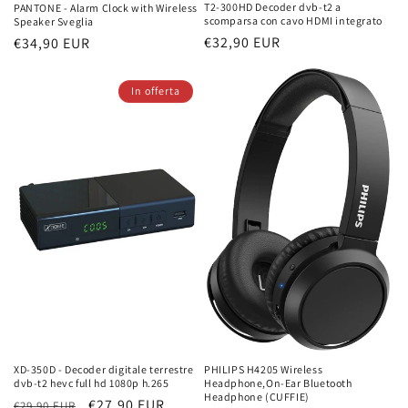
T2-300HD Decoder dvb-t2 a
PANTONE - Alarm Clock with Wireless
scomparsa con cavo HDMI integrato
Speaker Sveglia
Prezzo
€32,90 EUR
Prezzo
€34,90 EUR
di
di
listino
listino
In offerta
XD-350D - Decoder digitale terrestre
PHILIPS H4205 Wireless
dvb-t2 hevc full hd 1080p h.265
Headphone,On-Ear Bluetooth
Headphone (CUFFIE)
Prezzo
Prezzo
€27,90 EUR
€29,90 EUR