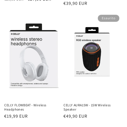
Prezzo
€39,90 EUR
di
scontato
di
listino
listino
Esaurito
CELLY FLOWBEAT - Wireless
CELLY AURA15W - 15W Wireless
Headphones
Speaker
Prezzo
€19,99 EUR
Prezzo
€49,90 EUR
di
di