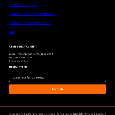
Garanzia Legale
Tempi e costi di spedizione
Reclami consegna e resi
Faq
ASSISTENZA CLIENTI
Lunedì - Venerdì: 9:00-13:00 / 16:00-20:00
Mercoledì: 9:00 / 13:00
Domenica: Chiusi
NEWSLETTER
Inserisci
la
Iscriviti
tua
email
TechnoStore © 2026 Tutti i diritti riservati | Partita IVA: 02961630643 |
Privacy & Cookies
|