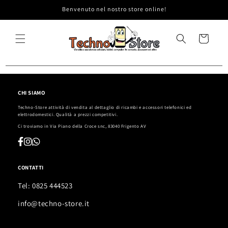
Vai
Benvenuto nel nostro store online!
direttamente
ai contenuti
Carrello
CHI SIAMO
Techno-Store attività di vendita al dettaglio di ricambi e accessori telefonici ed
elettrodomestici. Qualità a prezzi competitivi.
Ci troviamo in
Via Piano della Croce snc, 83040 Frigento AV
CONTATTI
Tel: 0825 444523
info@techno-store.it