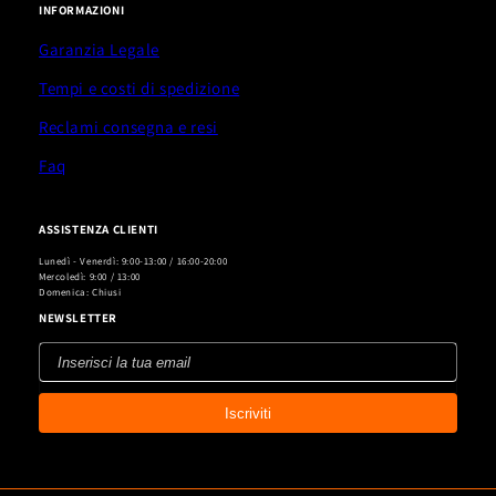
INFORMAZIONI
Garanzia Legale
Tempi e costi di spedizione
Reclami consegna e resi
Faq
ASSISTENZA CLIENTI
Lunedì - Venerdì: 9:00-13:00 / 16:00-20:00
Mercoledì: 9:00 / 13:00
Domenica: Chiusi
NEWSLETTER
Inserisci
la
Iscriviti
tua
email