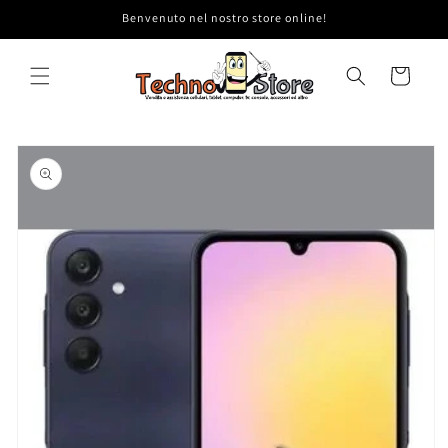
Vai
Benvenuto nel nostro store online!
direttamente
ai contenuti
Carrello
Passa alle
informazioni
sul prodotto