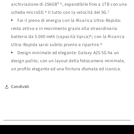
archiviazione di 256GB
⁴
⁵
, espandibile fino a 1TB con una
scheda microSD.
⁶
Il tutto con la velocità del 5G.
⁷
Fai il pieno di energia con la Ricarica Ultra-Rapida:
resta attivo e in movimento grazie alla straordinaria
batteria da 5.000 mAh (capacità tipica)
⁸
; con la Ricarica
Ultra-Rapida sarai subito pronto a ripartire.
⁹
Design minimale ed elegante: Galaxy A25 5G ha un
design pulito, con un layout della fotocamera minimale,
un profilo elegante ed una finitura sfumata ed iconica.
Condividi