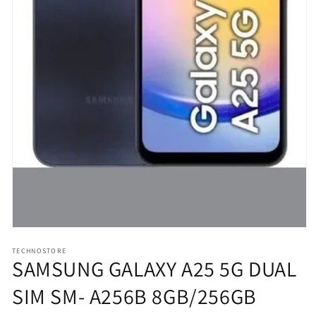
Apri
contenuti
TECHNOSTORE
multimediali
SAMSUNG GALAXY A25 5G DUAL
1
in
finestra
SIM SM- A256B 8GB/256GB
modale