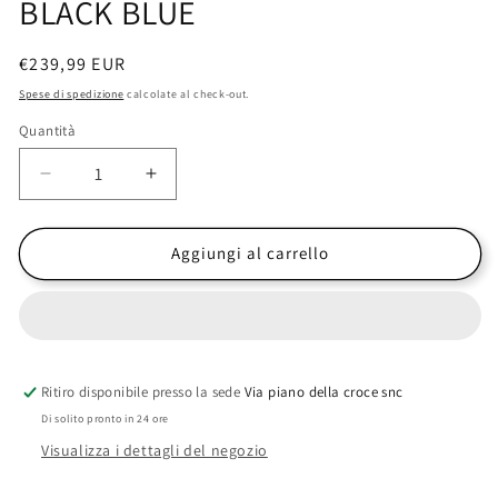
BLACK BLUE
Prezzo
€239,99 EUR
di
Spese di spedizione
calcolate al check-out.
listino
Quantità
Diminuisci
Aumenta
quantità
quantità
per
per
SAMSUNG
SAMSUNG
Aggiungi al carrello
GALAXY
GALAXY
A25
A25
5G
5G
DUAL
DUAL
SIM
SIM
Ritiro disponibile presso la sede
SM-
SM-
Via piano della croce snc
A256B
A256B
Di solito pronto in 24 ore
8GB/256GB
8GB/256GB
Visualizza i dettagli del negozio
BLACK
BLACK
BLUE
BLUE