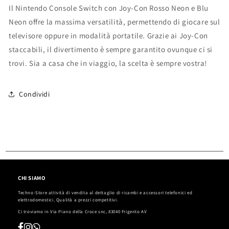
Il Nintendo Console Switch con Joy-Con Rosso Neon e Blu
Neon offre la massima versatilità, permettendo di giocare sul
televisore oppure in modalità portatile. Grazie ai Joy-Con
staccabili, il divertimento è sempre garantito ovunque ci si
trovi. Sia a casa che in viaggio, la scelta è sempre vostra!
Condividi
CHI SIAMO
Techno-Store attività di vendita al dettaglio di ricambi e accessori telefonici ed
elettrodomestici. Qualità a prezzi competitivi.
Ci troviamo in
Via Piano della Croce snc, 83040 Frigento AV