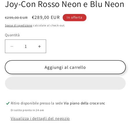
Joy-Con Rosso Neon e Blu Neon
Prezzo
Prezzo
€289,00 EUR
€299,00 EUR
In offerta
di
scontato
Spese di spedizione
calcolate al check-out.
listino
Quantità
Diminuisci
Aumenta
quantità
quantità
per
per
Nintendo
Nintendo
Aggiungi al carrello
Console
Console
Switch
Switch
con
con
Joy-
Joy-
Con
Con
Ritiro disponibile presso la sede
Rosso
Rosso
Via piano della croce snc
Neon
Neon
Di solito pronto in 24 ore
e
e
Visualizza i dettagli del negozio
Blu
Blu
Neon
Neon