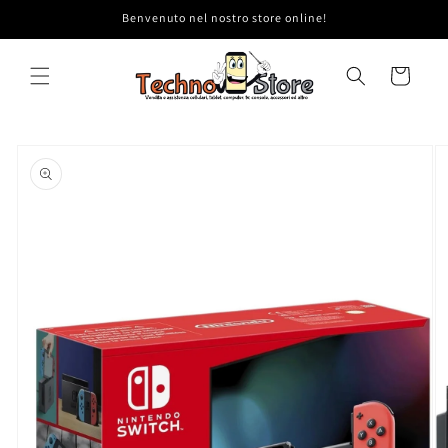
Vai
Benvenuto nel nostro store online!
direttamente
ai contenuti
Carrello
Passa alle
informazioni
sul prodotto