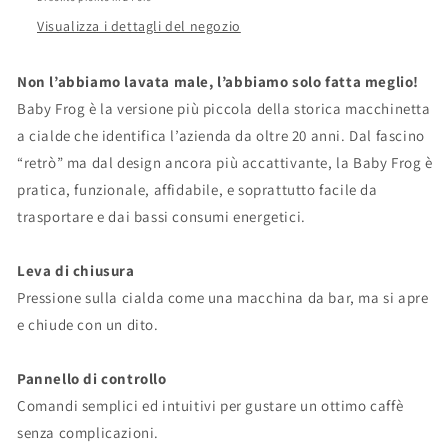
cialde
cialde
Visualizza i dettagli del negozio
1,5
1,5
L
L
Non l’abbiamo lavata male, l’abbiamo solo fatta meglio!
Baby Frog è la versione più piccola della storica macchinetta
a cialde che identifica l’azienda da oltre 20 anni. Dal fascino
“retrò” ma dal design ancora più accattivante, la Baby Frog è
pratica, funzionale, affidabile, e soprattutto facile da
trasportare e dai bassi consumi energetici.
Leva di chiusura
Pressione sulla cialda come una macchina da bar, ma si apre
e chiude con un dito.
Pannello di controllo
Comandi semplici ed intuitivi per gustare un ottimo caffè
senza complicazioni.