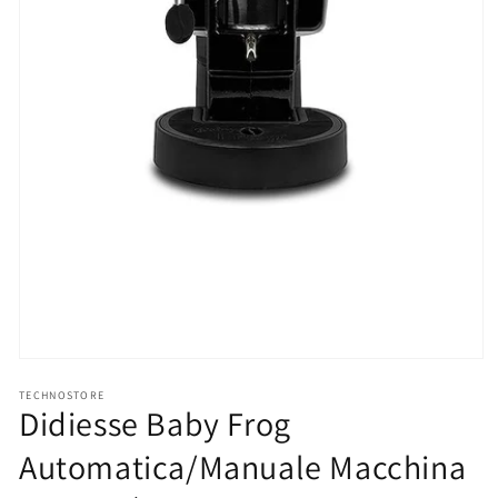
Apri
contenuti
TECHNOSTORE
multimediali
Didiesse Baby Frog
1
in
finestra
Automatica/Manuale Macchina
modale