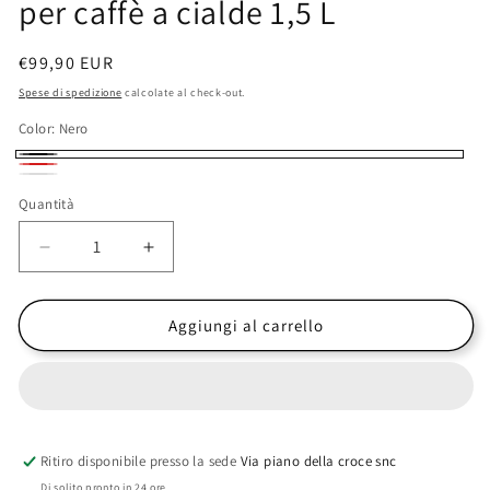
per caffè a cialde 1,5 L
Prezzo
€99,90 EUR
di
Spese di spedizione
calcolate al check-out.
listino
Color:
Nero
Nero
Rosso
Bianco
Quantità
Diminuisci
Aumenta
quantità
quantità
per
per
Didiesse
Didiesse
Aggiungi al carrello
Baby
Baby
Frog
Frog
Automatica/Manuale
Automatica/Manuale
Macchina
Macchina
per
per
Ritiro disponibile presso la sede
caffè
caffè
Via piano della croce snc
a
a
Di solito pronto in 24 ore