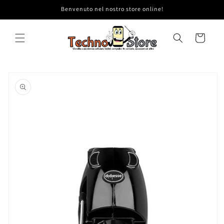
Vai
Benvenuto nel nostro store online!
direttamente
ai contenuti
Carrello
Passa alle
informazioni
sul prodotto