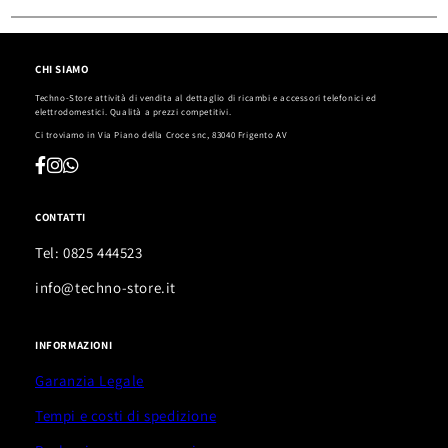
CHI SIAMO
Techno-Store attività di vendita al dettaglio di ricambi e accessori telefonici ed
elettrodomestici. Qualità a prezzi competitivi.
Ci troviamo in
Via Piano della Croce snc, 83040 Frigento AV
CONTATTI
Tel: 0825 444523
info@techno-store.it
INFORMAZIONI
Garanzia Legale
Tempi e costi di spedizione