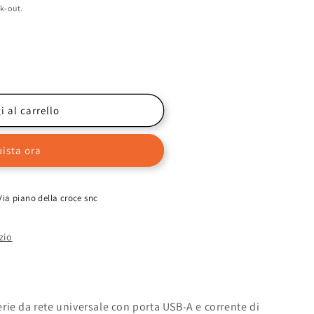
k-out.
 al carrello
CRO
ista ora
Via piano della croce snc
USB-
zio
terie da rete universale con porta USB-A e corrente di