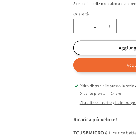
di
Spese di spedizione
calcolate al chec
listino
Quantità
Diminuisci
Aumenta
quantità
quantità
per
per
CELLY
CELLY
Aggiungi
TCUSBMICRO
TCUSBMI
-
-
Acqu
12W
12W
USB-
USB-
A
A
Wall
Wall
Ritiro disponibile presso la sede
Charger+USB-
Charger+
Di solito pronto in 24 ore
A
A
Visualizza i dettagli del nego
to
to
Micro
Micro
Usb
Usb
Ricarica più veloce!
Cable
Cable
[TURBO]
[TURBO]
TCUSBMICRO
è il caricabat