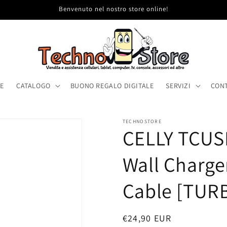
Benvenuto nel nostro store online!
E
CATALOGO
BUONO REGALO DIGITALE
SERVIZI
CONT
TECHNOSTORE
CELLY TCUS
Wall Charge
Cable [TUR
Prezzo
€24,90 EUR