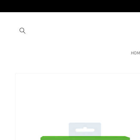
Vai
direttamente
ai contenuti
HOM
Passa alle
informazioni
sul prodotto