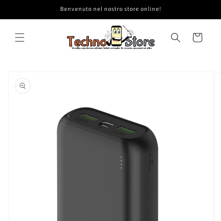
Vai
Benvenuto nel nostro store online!
direttamente
ai contenuti
Carrello
Passa alle
informazioni
sul prodotto