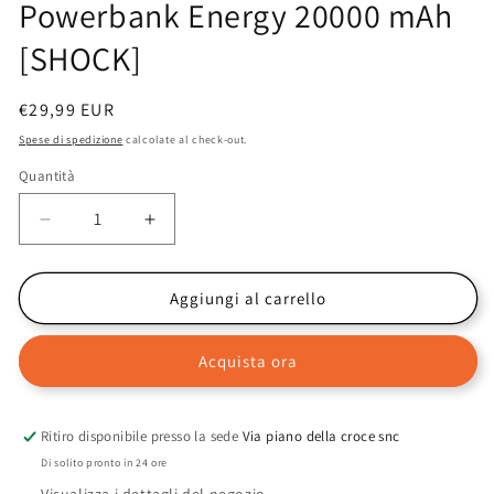
Powerbank Energy 20000 mAh
[SHOCK]
Prezzo
€29,99 EUR
di
Spese di spedizione
calcolate al check-out.
listino
Quantità
Diminuisci
Aumenta
quantità
quantità
per
per
CELLY
CELLY
Aggiungi al carrello
PBE20000
PBE20000
-
-
Acquista ora
10W
10W
Powerbank
Powerbank
Energy
Energy
20000
20000
Ritiro disponibile presso la sede
Via piano della croce snc
mAh
mAh
Di solito pronto in 24 ore
[SHOCK]
[SHOCK]