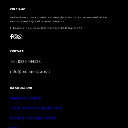
CHI SIAMO
Techno-Store attività di vendita al dettaglio di ricambi e accessori telefonici ed
elettrodomestici. Qualità a prezzi competitivi.
Ci troviamo in
Via Piano della Croce snc, 83040 Frigento AV
CONTATTI
Tel: 0825 444523
info@techno-store.it
INFORMAZIONI
Garanzia Legale
Tempi e costi di spedizione
Reclami consegna e resi
Faq