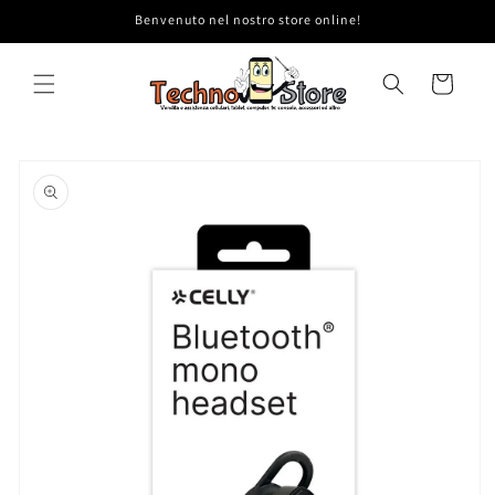
Vai
Benvenuto nel nostro store online!
direttamente
ai contenuti
Carrello
Passa alle
informazioni
sul prodotto