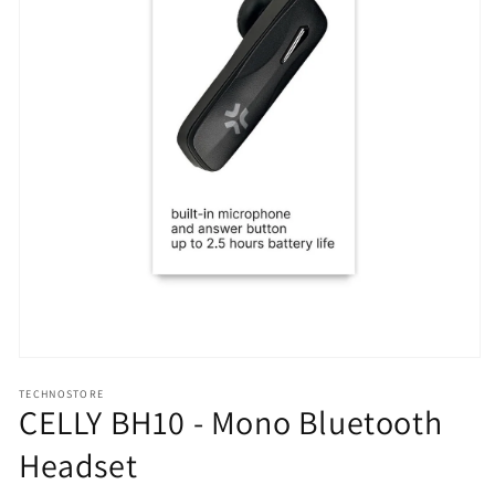
Apri
contenuti
TECHNOSTORE
multimediali
CELLY BH10 - Mono Bluetooth
1
in
finestra
Headset
modale