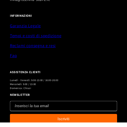
INFORMAZIONI
Garanzia Legale
Tempi e costi di spedizione
Reclami consegna e resi
Faq
ASSISTENZA CLIENTI
Lunedì - Venerdì: 9:00-13:00 / 16:00-20:00
Mercoledì: 9:00 / 13:00
Domenica: Chiusi
NEWSLETTER
Inserisci
la
Iscriviti
tua