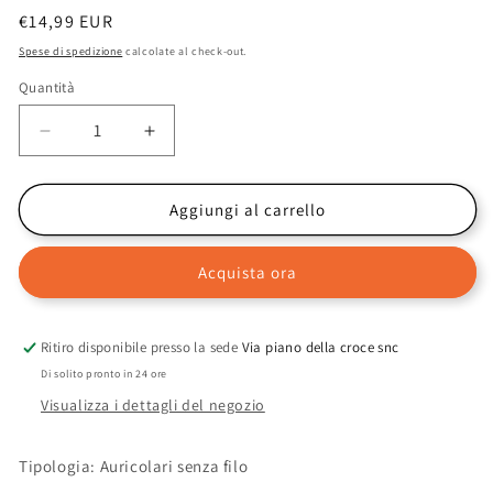
Prezzo
€14,99 EUR
di
Spese di spedizione
calcolate al check-out.
listino
Quantità
Diminuisci
Aumenta
quantità
quantità
per
per
CELLY
CELLY
Aggiungi al carrello
BH10
BH10
-
-
Acquista ora
Mono
Mono
Bluetooth
Bluetooth
Headset
Headset
Ritiro disponibile presso la sede
Via piano della croce snc
Di solito pronto in 24 ore
Visualizza i dettagli del negozio
Tipologia:
Auricolari senza filo