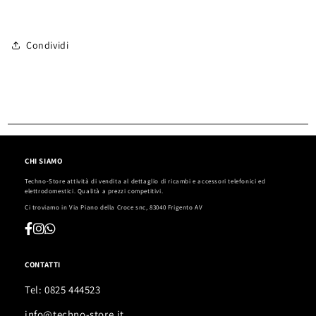
Condividi
CHI SIAMO
Techno-Store attività di vendita al dettaglio di ricambi e accessori telefonici ed
elettrodomestici. Qualità a prezzi competitivi.
Ci troviamo in
Via Piano della Croce snc, 83040 Frigento AV
CONTATTI
Tel: 0825 444523
info@techno-store.it